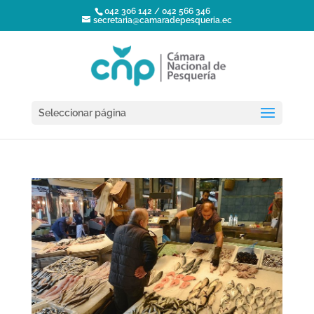
042 306 142 / 042 566 346
secretaria@camaradepesqueria.ec
Seleccionar página