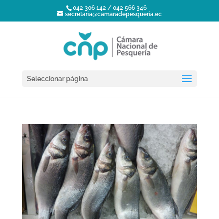
042 306 142 / 042 566 346
secretaria@camaradepesqueria.ec
Seleccionar página