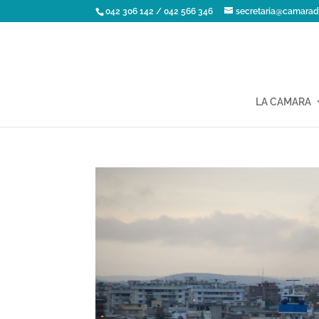
042 306 142 / 042 566 346
secretaria@camarad
LA CAMARA